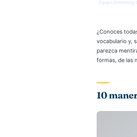
Equipo Dreaming C
DC
¿Conoces toda
vocabulario y, s
parezca mentira
formas, de las 
10 manera