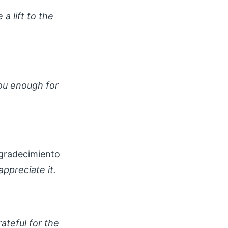
 a lift to the
you enough for
agradecimiento
appreciate it.
rateful for the