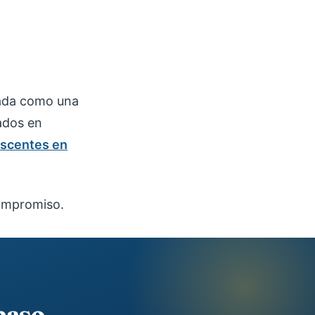
nada como una
zados en
escentes en
ompromiso.
paso