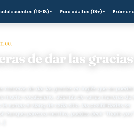
 adolescentes (13-18)
Para adultos (18+)
Exámen
E. UU.
ras de dar las gracias
s maneras de dar las gracias en inglés que se puede
iene mucho vocabulario, además de varias maneras de 
o le sumas el slang de cada sitio, las posibilidades se
 sí! Aunque parezca mentira, puedes decir “thank you”
[…]