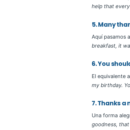
help that ever
5. Many than
Aquí pasamos a 
breakfast, it wa
6. You shoul
El equivalente 
my birthday. Yo
7. Thanks a 
Una forma alegr
goodness, that 