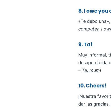
8. I owe you
«Te debo una»,
computer, I ow
9. Ta!
Muy informal, t
desapercibida q
– Ta, mum!
10. Cheers!
¡Nuestra favori
dar las gracias