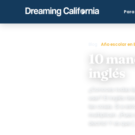
Para
Blog
›
Año escolar en E
10 mane
inglés
¿Conoces todas la
usar? El inglés t
las cosas. Si a est
multiplican. ¡Pues
decirlo! Y es que 