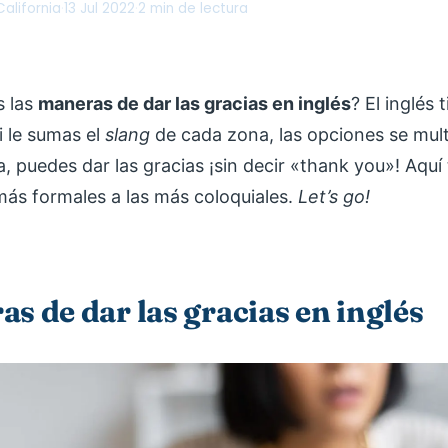
alifornia
·
13 Jul 2022
·
2 min de lectura
s las
maneras de dar las gracias en inglés
? El inglés
i le sumas el
slang
de cada zona, las opciones se mult
, puedes dar las gracias ¡sin decir «thank you»! Aquí 
más formales a las más coloquiales.
Let’s go!
s de dar las gracias en inglés