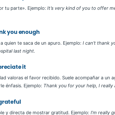
r tu parte». Ejemplo:
It’s very kind of you to offer me
hank you enough
a quien te saca de un apuro. Ejemplo:
I can’t thank 
pital last night.
preciate it
ad valoras el favor recibido. Suele acompañar a un 
le énfasis. Ejemplo:
Thank you for your help, I really 
 grateful
e y directa de mostrar gratitud. Ejemplo:
I’m really g