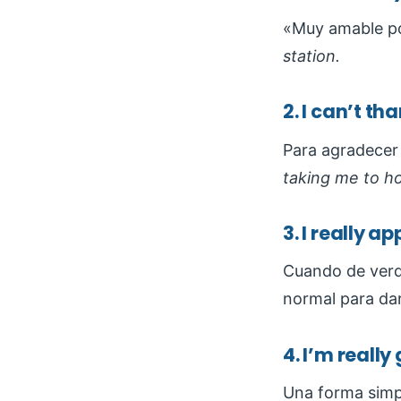
«Muy amable po
station.
2. I can’t t
Para agradecer 
taking me to hos
3. I really ap
Cuando de verd
normal para dar
4. I’m really
Una forma simpl