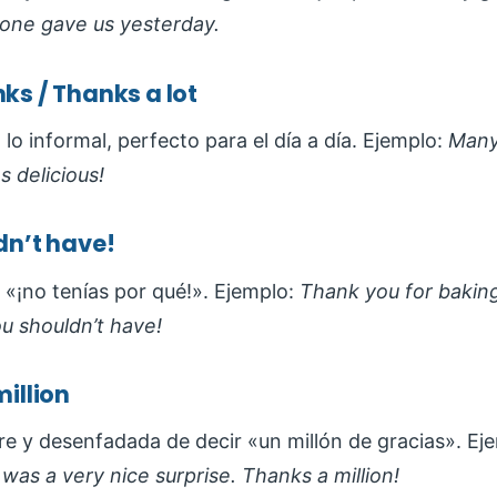
yone gave us yesterday.
ks / Thanks a lot
lo informal, perfecto para el día a día. Ejemplo:
Many
s delicious!
dn’t have!
a «¡no tenías por qué!». Ejemplo:
Thank you for bakin
u shouldn’t have!
million
e y desenfadada de decir «un millón de gracias». Ej
was a very nice surprise. Thanks a million!