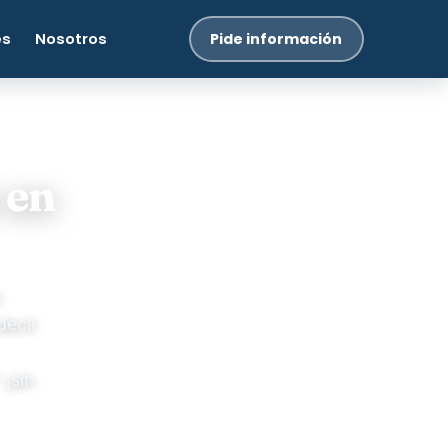
es
Nosotros
Pide información
 en
n
decir
 ¡sin