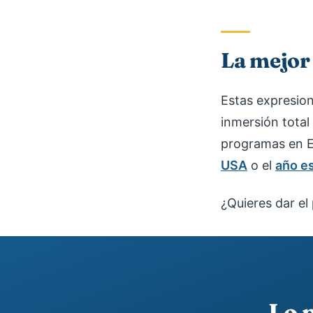
La mejor 
Estas expresio
inmersión total
programas en E
USA
o el
año e
¿Quieres dar e
Lo 