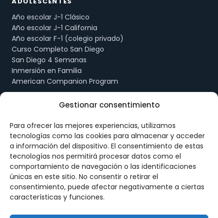
ADOLESCENTES
Año escolar J-1 Clásico
Año escolar J-1 California
Año escolar F-1 (colegio privado)
Curso Completo San Diego
San Diego 4 Semanas
Inmersión en Familia
American Companion Program
Gestionar consentimiento
ADULTOS
Curso de Inglés San Diego
Para ofrecer las mejores experiencias, utilizamos
Prácticas J-1 · Intern
tecnologías como las cookies para almacenar y acceder
Prácticas J-1 · Trainee
a información del dispositivo. El consentimiento de estas
Work & Travel
tecnologías nos permitirá procesar datos como el
Au Pair
comportamiento de navegación o las identificaciones
únicas en este sitio. No consentir o retirar el
consentimiento, puede afectar negativamente a ciertas
DREAMING
características y funciones.
Nosotros