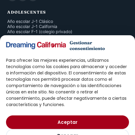
ADOLESCENTES
Año escolar J-1 Clásico
Año escolar J-1 California
Año escolar F-1 (colegio privado)
Curso Completo San Diego
San Diego 4 Semanas
Gestionar
Inmersión en Familia
consentimiento
American Companion Program
Para ofrecer las mejores experiencias, utilizamos
ADULTOS
tecnologías como las cookies para almacenar y acceder
a información del dispositivo. El consentimiento de estas
Curso de Inglés San Diego
tecnologías nos permitirá procesar datos como el
Prácticas J-1 · Intern
Prácticas J-1 · Trainee
comportamiento de navegación o las identificaciones
Work & Travel
únicas en este sitio. No consentir o retirar el
Au Pair
consentimiento, puede afectar negativamente a ciertas
características y funciones.
DREAMING
Nosotros
Aceptar
Exámenes ELTiS
Blog
Contacto