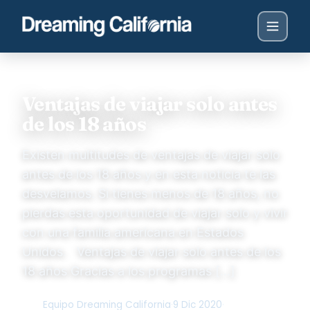
Ventajas de viajar solo antes
de los 18 años
Existen multitudes de ventajas de viajar solo
antes de los 18 años y en esta noticia te las
desvelamos. Si tienes menos de 18 años, no
pierdas esta oportunidad de viajar solo y vivir
con una familia americana en Estados
Unidos. Ventajas de viajar solo antes de los
18 años Gracias a los programas […]
Equipo Dreaming California
·
9 Dic 2020
·
DC