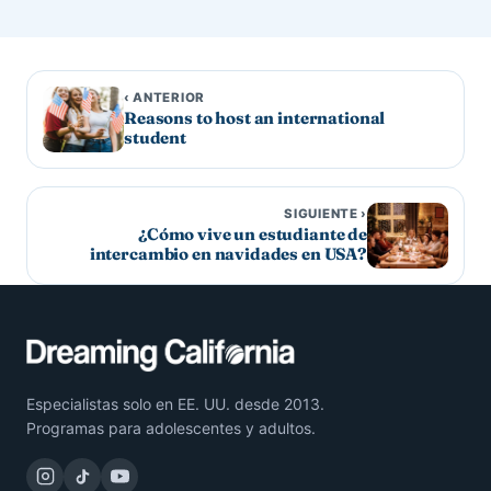
‹ ANTERIOR
Reasons to host an international
student
SIGUIENTE ›
¿Cómo vive un estudiante de
intercambio en navidades en USA?
Especialistas solo en EE. UU. desde 2013.
Programas para adolescentes y adultos.