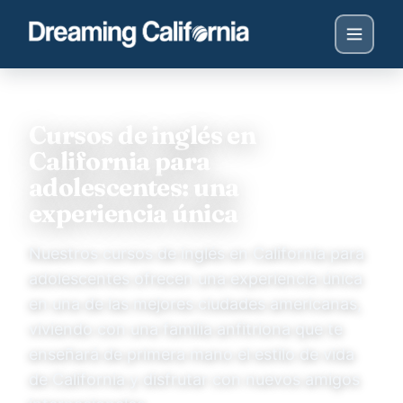
Cursos de inglés en
California para
adolescentes: una
experiencia única
Nuestros cursos de inglés en California para
adolescentes ofrecen una experiencia única
en una de las mejores ciudades americanas,
viviendo con una familia anfitriona que te
enseñará de primera mano el estilo de vida
de California y disfrutar con nuevos amigos