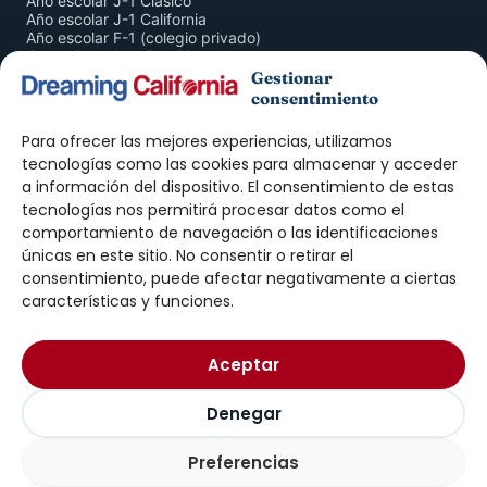
Año escolar J-1 Clásico
Año escolar J-1 California
Año escolar F-1 (colegio privado)
Curso Completo San Diego
San Diego 4 Semanas
Gestionar
Inmersión en Familia
consentimiento
American Companion Program
Para ofrecer las mejores experiencias, utilizamos
ADULTOS
tecnologías como las cookies para almacenar y acceder
a información del dispositivo. El consentimiento de estas
Curso de Inglés San Diego
tecnologías nos permitirá procesar datos como el
Prácticas J-1 · Intern
Prácticas J-1 · Trainee
comportamiento de navegación o las identificaciones
Work & Travel
únicas en este sitio. No consentir o retirar el
Au Pair
consentimiento, puede afectar negativamente a ciertas
características y funciones.
DREAMING
Nosotros
Aceptar
Exámenes ELTiS
Blog
Contacto
Denegar
Preferencias
© 2026 Dreaming California
Aviso legal
Privacidad
Cookies
Plazas abiertas · Año escolar 27-28
→