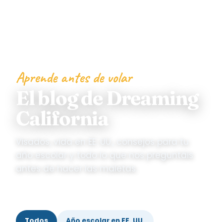
Aprende antes de volar
El blog de Dreaming
California
Visados, vida en EE. UU., consejos para tu
año escolar y todo lo que nos preguntáis
antes de hacer las maletas.
Todos
Año escolar en EE. UU.