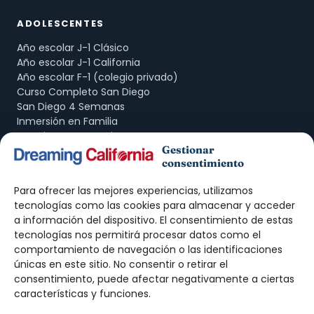
ADOLESCENTES
Año escolar J-1 Clásico
Año escolar J-1 California
Año escolar F-1 (colegio privado)
Curso Completo San Diego
San Diego 4 Semanas
Inmersión en Familia
American Companion Program
Gestionar
consentimiento
ADULTOS
Para ofrecer las mejores experiencias, utilizamos
Curso de Inglés San Diego
tecnologías como las cookies para almacenar y acceder
Prácticas J-1 · Intern
a información del dispositivo. El consentimiento de estas
Prácticas J-1 · Trainee
tecnologías nos permitirá procesar datos como el
Work & Travel
comportamiento de navegación o las identificaciones
Au Pair
únicas en este sitio. No consentir o retirar el
consentimiento, puede afectar negativamente a ciertas
DREAMING
características y funciones.
Nosotros