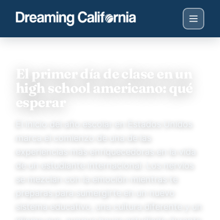
El primer día de clase en un
high school americano: qué
esperar
El inicio del año escolar en Estados Unidos
marca el comienzo de una de las
experiencias más enriquecedoras en la vida
de un estudiante internacional. Los nervios
se mezclan con la emoción mientras te
preparas para sumergirte en un nuevo
sistema educativo, una cultura diferente y un