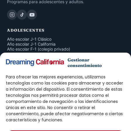
Programas para adolescentes y adultos.
ADOLESCENTES
Año escolar J-1 Clásico
Año escolar J-1 California
Año escolar F-1 (colegio privado)
Curso Completo San Diego
San Diego 4 Semanas
Gestionar
Inmersión en Familia
consentimiento
American Companion Program
Para ofrecer las mejores experiencias, utilizamos
ADULTOS
tecnologías como las cookies para almacenar y acceder
a información del dispositivo. El consentimiento de estas
Curso de Inglés San Diego
tecnologías nos permitirá procesar datos como el
Prácticas J-1 · Intern
Prácticas J-1 · Trainee
comportamiento de navegación o las identificaciones
Work & Travel
únicas en este sitio. No consentir o retirar el
Au Pair
consentimiento, puede afectar negativamente a ciertas
características y funciones.
DREAMING