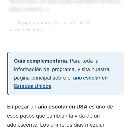
idioma que, aunque hayas estudiado durante
años, ahora […]
Equipo Dreaming California
·
9 Jul 2025
·
DC
4 min de lectura
Guía complementaria.
Para toda la
información del programa, visita nuestra
página principal sobre el
año escolar en
Estados Unidos
.
Empezar un
año escolar en USA
es uno de
esos pasos que cambian la vida de un
adolescente. Los primeros días mezclan