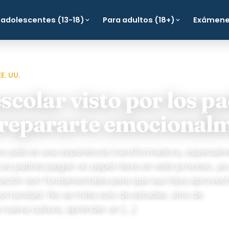
 adolescentes (13-18)
Para adultos (18+)
Exámen
E. UU.
escolar visto por los p
repararte emocional
tro país es una experiencia transformadora, especial
 Los padres juegan un papel clave en este proceso, ya
ación son fundamentales para que sus hijos aprovec
rtunidad. No se trata solo de estudiar, sino de
 nueva cultura, aprender un […]