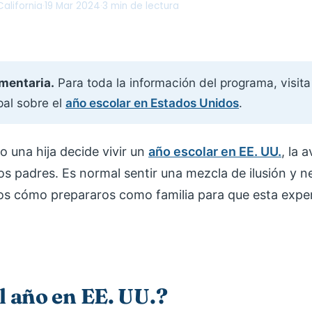
alifornia
·
19 Mar 2024
·
3 min de lectura
mentaria.
Para toda la información del programa, visita
pal sobre el
año escolar en Estados Unidos
.
o una hija decide vivir un
año escolar en EE. UU.
, la 
os padres. Es normal sentir una mezcla de ilusión y n
os cómo prepararos como familia para que esta exper
l año en EE. UU.?