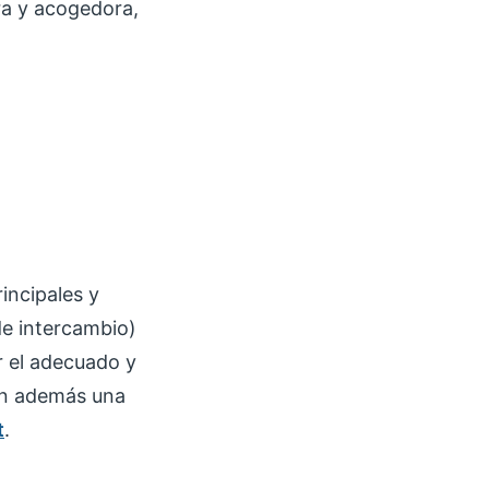
ra y acogedora,
rincipales y
e intercambio)
r el adecuado y
en además una
t
.