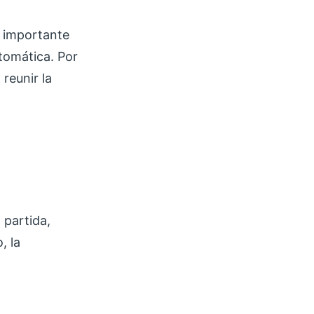
s importante
utomática. Por
 reunir la
partida,
, la