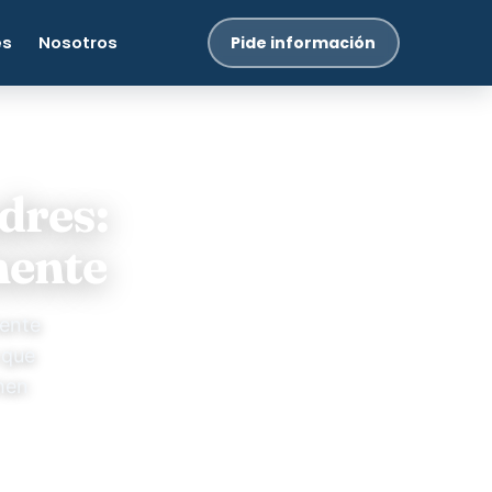
es
Nosotros
Pide información
adres:
mente
mente
 que
hen