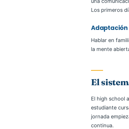
una comunicació
Los primeros d
Adaptación 
Hablar en famili
la mente abierta
El siste
El high school a
estudiante curs
jornada empieza
continua.