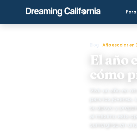
Para
Blog
›
Año escolar en E
El año 
cómo p
Vivir un año en o
para los jóvenes.
su apoyo y prepar
al máximo esta opo
sumergirse en una