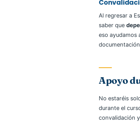
Convalidac
Al regresar a E
saber que
depe
eso ayudamos a p
documentación
Apoyo du
No estaréis so
durante el curso
convalidación y