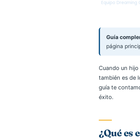
Equipo Dreaming C
DC
Guía comple
página princi
Cuando un hijo 
también es de l
guía te contam
éxito.
¿Qué es e