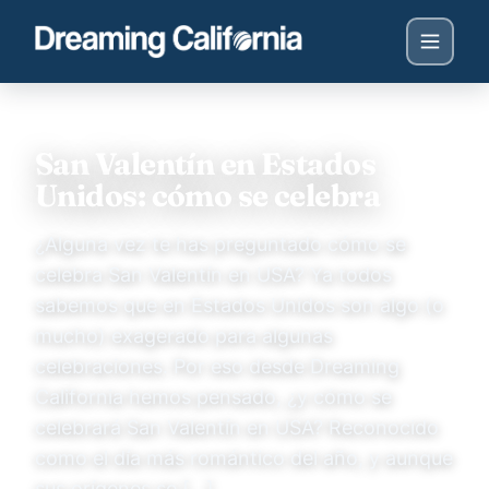
San Valentín en Estados
Unidos: cómo se celebra
¿Alguna vez te has preguntado cómo se
celebra San Valentín en USA? Ya todos
sabemos que en Estados Unidos son algo (o
mucho) exagerado para algunas
celebraciones. Por eso desde Dreaming
California hemos pensado, ¿y cómo se
celebrará San Valentín en USA? Reconocido
como el día más romántico del año, y aunque
sus orígenes se […]