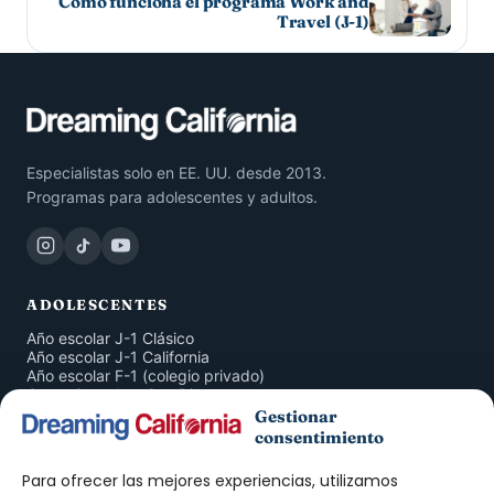
Cómo funciona el programa Work and
Travel (J-1)
Especialistas solo en EE. UU. desde 2013.
Programas para adolescentes y adultos.
ADOLESCENTES
Año escolar J-1 Clásico
Año escolar J-1 California
Año escolar F-1 (colegio privado)
Curso Completo San Diego
San Diego 4 Semanas
Gestionar
Inmersión en Familia
consentimiento
American Companion Program
Para ofrecer las mejores experiencias, utilizamos