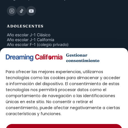
ADOLESCENTES
Año escolar J-1 Clásico
Año escolar J-1 California
Año escolar F-1 (colegio privado)
Curso Completo San Diego
San Diego 4 Semanas
Gestionar
Inmersión en Familia
consentimiento
American Companion Program
Para ofrecer las mejores experiencias, utilizamos
ADULTOS
tecnologías como las cookies para almacenar y acceder
a información del dispositivo. El consentimiento de estas
Curso de Inglés San Diego
tecnologías nos permitirá procesar datos como el
Prácticas J-1 · Intern
Prácticas J-1 · Trainee
comportamiento de navegación o las identificaciones
Work & Travel
únicas en este sitio. No consentir o retirar el
Au Pair
consentimiento, puede afectar negativamente a ciertas
características y funciones.
DREAMING
Nosotros