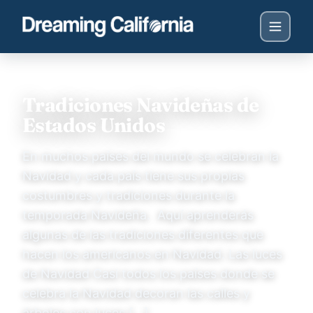
Tradiciones Navideñas de
Estados Unidos
En muchos países del mundo se celebran la
Navidad y cada país tiene sus propias
costumbres y tradiciones durante la
temporada Navideña. Aquí aprenderás
algunas de las tradiciones diferentes que
hacen los americanos en Navidad. Las luces
de Navidad Casi todos los países donde se
celebra la Navidad decoran las calles y
árboles con luces […]