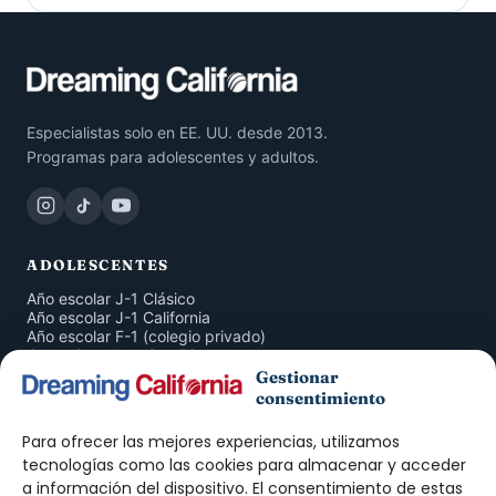
Especialistas solo en EE. UU. desde 2013.
Programas para adolescentes y adultos.
ADOLESCENTES
Año escolar J-1 Clásico
Año escolar J-1 California
Año escolar F-1 (colegio privado)
Curso Completo San Diego
San Diego 4 Semanas
Gestionar
Inmersión en Familia
consentimiento
American Companion Program
Para ofrecer las mejores experiencias, utilizamos
ADULTOS
tecnologías como las cookies para almacenar y acceder
a información del dispositivo. El consentimiento de estas
Curso de Inglés San Diego