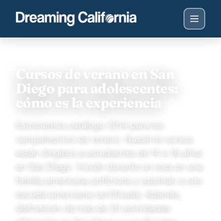
Cursos de verano en San
Diego para adolescentes:
cómo es la experiencia
Estrenamos catálogo 2014 para los
campamentos de verano. Nuestros cursos
están dirigidos a estudiantes de 14 a 18 años
en San Diego. Vivirán durante un mes en una
familia americana anfitriona y asistirán a una
escuela americana certificada. Además,
disfrutarán de más de 20 actividades