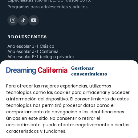
Programas para adolescentes y adultos.
ADOLESCENTES
Año escolar J-1 Clásico
Año escolar J-1 California
Año escolar F-1 (colegio privado)
Curso Completo San Diego
San Diego 4 Semanas
Gestionar
Inmersión en Familia
consentimiento
American Companion Program
Para ofrecer las mejores experiencias, utilizamos
ADULTOS
tecnologías como las cookies para almacenar y acceder
a información del dispositivo. El consentimiento de estas
Curso de Inglés San Diego
tecnologías nos permitirá procesar datos como el
Prácticas J-1 · Intern
Prácticas J-1 · Trainee
comportamiento de navegación o las identificaciones
Work & Travel
únicas en este sitio. No consentir o retirar el
Au Pair
consentimiento, puede afectar negativamente a ciertas
características y funciones.
DREAMING