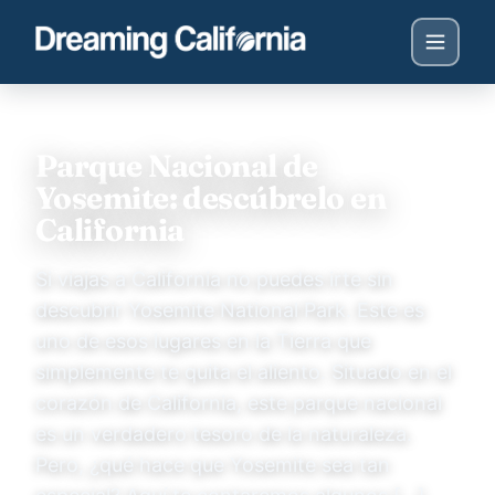
Parque Nacional de
Yosemite: descúbrelo en
California
Si viajas a California no puedes irte sin
descubrir Yosemite National Park. Este es
uno de esos lugares en la Tierra que
simplemente te quita el aliento. Situado en el
corazón de California, este parque nacional
es un verdadero tesoro de la naturaleza.
Pero, ¿qué hace que Yosemite sea tan