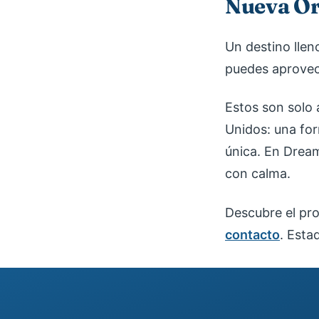
Nueva Or
Un destino llen
puedes aprovech
Estos son solo 
Unidos: una for
única. En Dream
con calma.
Descubre el p
contacto
. Esta