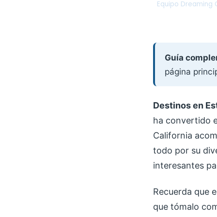
Equipo Dreaming C
DC
Guía comple
página princ
Destinos en Est
ha convertido e
California acom
todo por su div
interesantes pa
Recuerda que el
que tómalo com