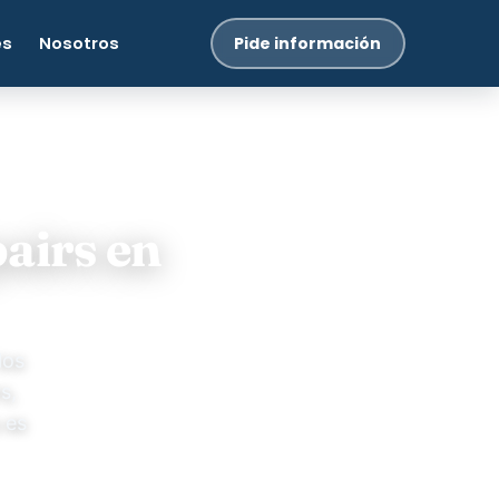
es
Nosotros
Pide información
airs en
los
s,
 es