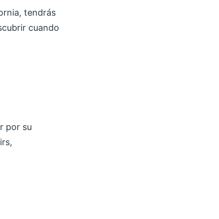
ornia, tendrás
scubrir cuando
r por su
rs,