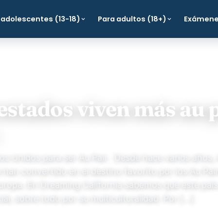
 adolescentes (13-18)
Para adultos (18+)
Exámen
estados viven más au p
os Unidos para ser Au Pair. Desde hace varios años, 
han convertido en el destino favorito por los Au Pair
uropa. En Dreaming California sabemos que este país
ial, sobre todo por su multiculturalidad. Por […]