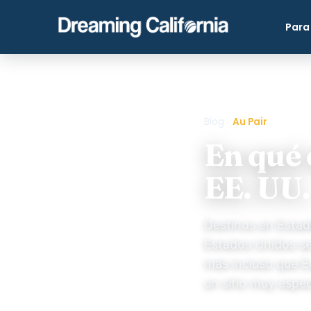
Para
Blog
›
Au Pair
En qué 
EE. UU.
Destinos en Estad
Estados Unidos se 
más incluso que E
un sitio muy espec