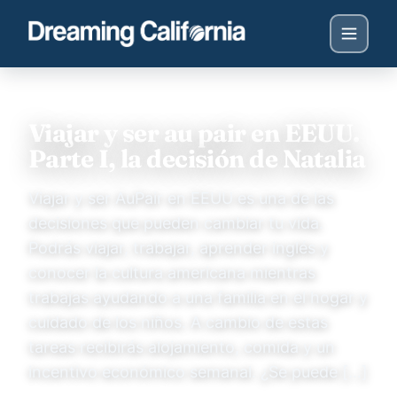
Viajar y ser au pair en EEUU.
Parte I, la decisión de Natalia
Viajar y ser AuPair en EEUU es una de las
decisiones que pueden cambiar tu vida.
Podrás viajar, trabajar, aprender inglés y
conocer la cultura americana mientras
trabajas ayudando a una familia en el hogar y
cuidado de los niños. A cambio de estas
tareas recibirás alojamiento, comida y un
incentivo económico semanal. ¿Se puede […]