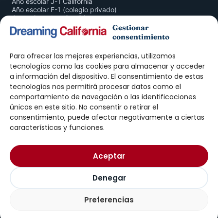
Año escolar J-1 California
Año escolar F-1 (colegio privado)
Curso Completo San Diego
San Diego 4 Semanas
Gestionar
Inmersión en Familia
consentimiento
American Companion Program
Para ofrecer las mejores experiencias, utilizamos
ADULTOS
tecnologías como las cookies para almacenar y acceder
a información del dispositivo. El consentimiento de estas
Curso de Inglés San Diego
tecnologías nos permitirá procesar datos como el
Prácticas J-1 · Intern
Prácticas J-1 · Trainee
comportamiento de navegación o las identificaciones
Work & Travel
únicas en este sitio. No consentir o retirar el
Au Pair
consentimiento, puede afectar negativamente a ciertas
características y funciones.
DREAMING
Nosotros
Aceptar
Exámenes ELTiS
Blog
Contacto
Denegar
Preferencias
© 2026 Dreaming California
Aviso legal
Privacidad
Cookies
Plazas abiertas · Año escolar 27-28
→