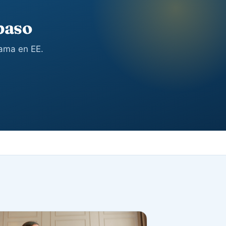
paso
rama en EE.