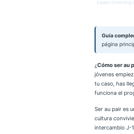
Equipo Dreaming C
DC
Guía comple
página princ
¿
Cómo ser au p
jóvenes empieza
tu caso, has ll
funciona el pr
Ser au pair es 
cultura convivi
intercambio J-1