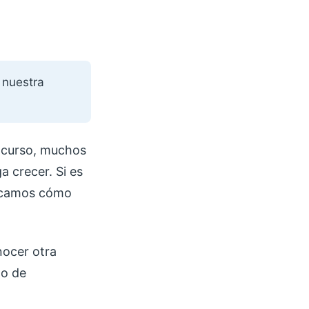
 nuestra
l curso, muchos
a crecer. Si es
plicamos cómo
nocer otra
do de