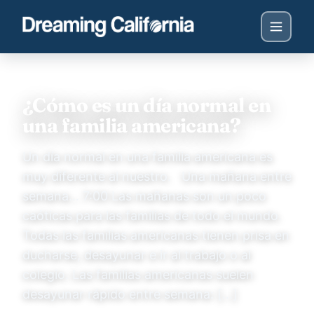
¿Cómo es un día normal en
una familia americana?
Un día normal en una familia americana es
muy diferente al nuestro. Una mañana entre
semana… 7:00 Las mañanas son un poco
caóticas para las familias de todo el mundo.
Todas las familias americanas tienen prisa en
ducharse, desayunar e ir al trabajo o al
colegio. Las familias americanas suelen
desayunar rápido entre semana: […]