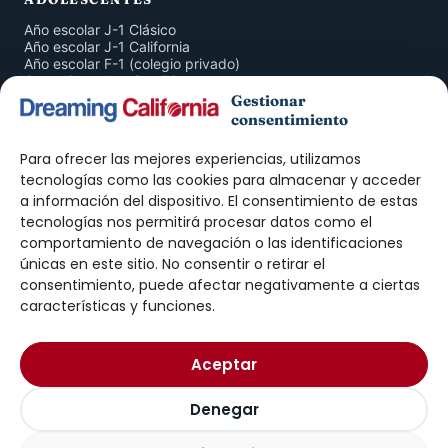
Año escolar J-1 Clásico
Año escolar J-1 California
Año escolar F-1 (colegio privado)
Curso Completo San Diego
San Diego 4 Semanas
Gestionar
Inmersión en Familia
consentimiento
American Companion Program
Para ofrecer las mejores experiencias, utilizamos
ADULTOS
tecnologías como las cookies para almacenar y acceder
a información del dispositivo. El consentimiento de estas
Curso de Inglés San Diego
tecnologías nos permitirá procesar datos como el
Prácticas J-1 · Intern
Prácticas J-1 · Trainee
comportamiento de navegación o las identificaciones
Work & Travel
únicas en este sitio. No consentir o retirar el
Au Pair
consentimiento, puede afectar negativamente a ciertas
características y funciones.
DREAMING
Nosotros
Aceptar
Exámenes ELTiS
Blog
Contacto
Denegar