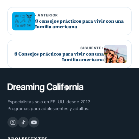
‹ ANTERIOR
8 consejos prácticos para vivir con una
familia americana
SIGUIENTE ›
8 Consejos prácticos para vivir con una
familia americana
Especialistas solo en EE. UU. desde 2013.
Programas para adolescentes y adultos.
ADOLESCENTES