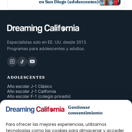
en San Diego (adolescentes)
Especialistas solo en EE. UU. desde 2013.
Programas para adolescentes y adultos.
ADOLESCENTES
Año escolar J-1 Clásico
Año escolar J-1 California
Año escolar F-1 (colegio privado)
Curso Completo San Diego
San Diego 4 Semanas
Gestionar
Inmersión en Familia
consentimiento
American Companion Program
Para ofrecer las mejores experiencias, utilizamos
ADULTOS
tecnologías como las cookies para almacenar y acceder