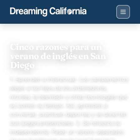
Cinco razones para un
verano de inglés en San
Diego
1. Aprenden a interactuar. Los campamentos
alejan a tus hijos de los ordenadores,
móviles, la televisión y otras tecnologías que
se comen su tiempo. Así, aprenden a
conversar, practican deportes y se divierten
con juegos presenciales. 2. Se refuerza su
independencia. Pasar un verano separados