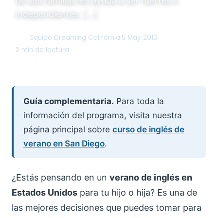
de sus familias les ayuda a ser fuertes e
independientes. […]
Equipo Dreaming California
·
5 May 2013
·
DC
2 min de lectura
Guía complementaria.
Para toda la
información del programa, visita nuestra
página principal sobre
curso de inglés de
verano en San Diego
.
¿Estás pensando en un
verano de inglés en
Estados Unidos
para tu hijo o hija? Es una de
las mejores decisiones que puedes tomar para