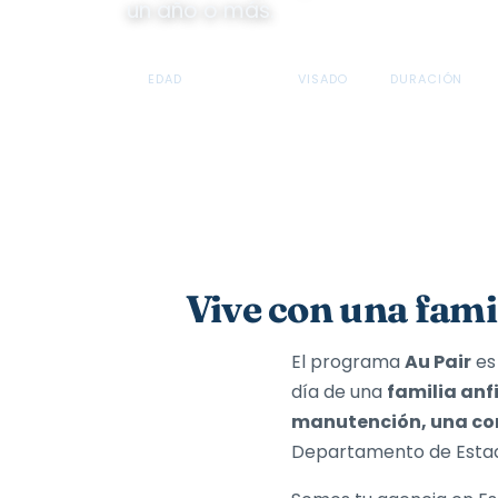
un año o más.
EDAD
VISADO
DURACIÓN
18–26 años
J-1
12 a 24 me
Vive con una fami
El programa
Au Pair
es
día de una
familia anf
manutención, una co
Departamento de Estad