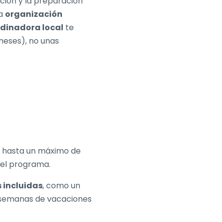
ión y la preparación
na
organización
dinadora local
te
meses), no unas
s
na, hasta un máximo de
del programa.
 incluidas
, como un
 semanas de vacaciones