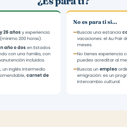
¿Es para ti?
No es para ti si…
 y 26 años
y experiencia
—
Buscas una estancia
c
(mínimo 200 horas).
vacaciones: el Au Pair d
meses.
n año o dos
en Estados
ndo con una familia, con
—
No tienes experiencia c
anutención incluidos.
puedes acreditar al me
 un inglés intermedio
—
Buscas un
empleo
ordi
ecomendable,
carnet de
emigración: es un pro
intercambio cultural.