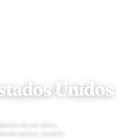
 adolescentes (13-18)
Para adultos (18+)
Exámen
Estados Unidos
dando de sus niños,
 desde dentro, durante