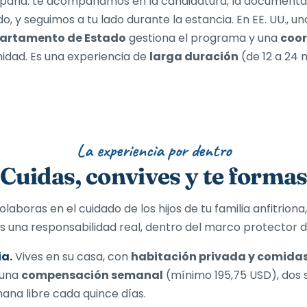
paña: te acompañamos en la candidatura, la documentac
do, y seguimos a tu lado durante la estancia. En EE. UU., u
partamento de Estado
gestiona el programa y una
coor
dad. Es una experiencia de
larga duración
(de 12 a 24 
La experiencia por dentro
Cuidas, convives y te forma
laboras en el cuidado de los hijos de tu familia anfitrio
Es una responsabilidad real, dentro del marco protector 
ia.
Vives en su casa, con
habitación privada y comidas
 una
compensación semanal
(mínimo 195,75 USD), dos
ana libre cada quince días.