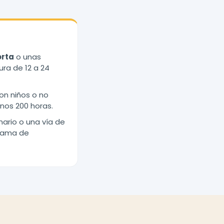
orta
o unas
ura de 12 a 24
on niños o no
nos 200 horas.
nario o una vía de
grama de