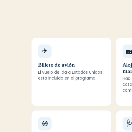
✈️

Billete de avión
Alo
man
El vuelo de ida a Estados Unidos
está incluido en el programa.
Habi
casa
como

🧭