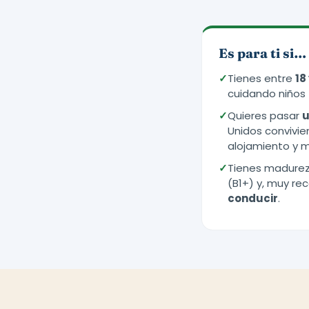
Es para ti si…
✓
Tienes entre
18
cuidando niños 
✓
Quieres pasar
u
Unidos convivie
alojamiento y m
✓
Tienes madurez,
(B1+) y, muy r
conducir
.