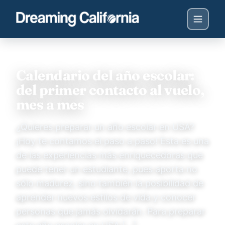
Calendario del año escolar:
del primer contacto al vuelo,
mes a mes
¿Quieres preparar un año escolar en USA?
¡Hoy te contamos el paso a paso! Esta es una
de las experiencias más enriquecedoras que
puede tener un estudiante, pues aporta no
sólo madurez, sino también la posibilidad de
aprender nuevos estilos de vida y conocer
personas que jamás olvidarán. Para preparar