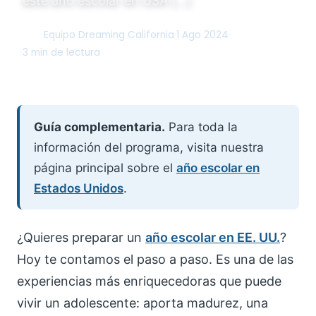
este año escolar en USA […]
Equipo Dreaming California
·
1 Ago 2024
·
DC
3 min de lectura
Guía complementaria.
Para toda la
información del programa, visita nuestra
página principal sobre el
año escolar en
Estados Unidos
.
¿Quieres preparar un
año escolar en EE. UU.
?
Hoy te contamos el paso a paso. Es una de las
experiencias más enriquecedoras que puede
vivir un adolescente: aporta madurez, una